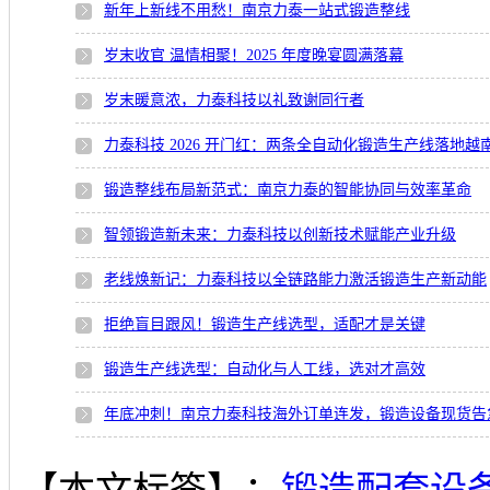
新年上新线不用愁！南京力泰一站式锻造整线
岁末收官 温情相聚！2025 年度晚宴圆满落幕
岁末暖意浓，力泰科技以礼致谢同行者
力泰科技 2026 开门红：两条全自动化锻造生产线落地越
锻造整线布局新范式：南京力泰的智能协同与效率革命
智领锻造新未来：力泰科技以创新技术赋能产业升级
老线焕新记：力泰科技以全链路能力激活锻造生产新动能
拒绝盲目跟风！锻造生产线选型，适配才是关键
锻造生产线选型：自动化与人工线，选对才高效
年底冲刺！南京力泰科技海外订单连发，锻造设备现货告