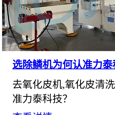
选除鳞机为何认准力泰
去氧化皮机,氧化皮清
准力泰科技？