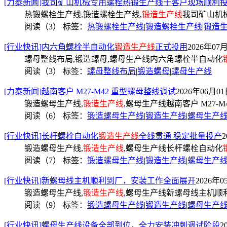
[力泰新闻]我司矿山机械专用螺栓热锻生产线于客户现场顺利
热锻螺栓生产线,锻造螺栓生产线,
锻造生产线
我司矿山机
阅读（3）
标签：
热锻螺栓生产线
|
锻造螺栓生产线
|
锻造
[行业快讯]内六角螺栓半自动化
锻造生产线
正式投用
2026年07月
螺母整线布局,锻造螺母,螺母生产线内六角螺栓半自动化
阅读（3）
标签：
螺母整线布局
|
锻造螺母
|
螺母生产线
[力泰新闻]越南客户 M27-M42 重型螺母整线调试
2026年06月01日
锻造螺母生产线,
锻造生产线
,螺母生产线越南客户 M27-
阅读（6）
标签：
锻造螺母生产线
|
锻造生产线
|
螺母生产
[行业快讯]长杆螺栓自动化
锻造生产线
全线贯通 稳定批量投产
2
锻造螺母生产线,
锻造生产线
,螺母生产线长杆螺栓自动化
阅读（7）
标签：
锻造螺母生产线
|
锻造生产线
|
螺母生产
[行业快讯]新螺母线主机顺利到厂，安装工作全面展开
2026年0
锻造螺母生产线,
锻造生产线
,螺母生产线新螺母线主机顺
阅读（9）
标签：
锻造螺母生产线
|
锻造生产线
|
螺母生产
[行业快讯]螺母生产线设备全部到位，全力安装冲刺调试阶段
2