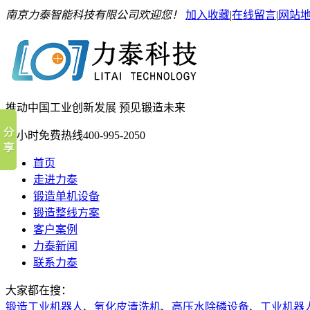
南京力泰智能科技有限公司欢迎您！
加入收藏
|
在线留言
|
网站
推动中国工业创新发展 预见锻造未来
24小时免费热线
400-995-2050
首页
走进力泰
锻造单机设备
锻造整线方案
客户案例
力泰新闻
联系力泰
大家都在搜：
锻造工业机器人
、
氧化皮清洗机
、
高压水除磷设备
、
工业机器