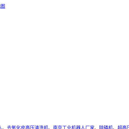
地图
人
、
去氧化皮高压清洗机
、
南京工业机器人厂家
、
除磷机
、
超高