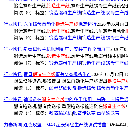
锻造螺母生产线,
锻造生产线
,螺母生产线螺母生产线设备
阅读（9）
标签：
锻造螺母生产线
|
锻造生产线
|
螺母生产
[行业快讯]六角螺母自动化
锻造生产线
稳定运行
2026年05月14日 
锻造螺母生产线,
锻造生产线
,螺母生产线六角螺母自动化
阅读（9）
标签：
锻造螺母生产线
|
锻造生产线
|
螺母生产
[行业快讯]新螺母线主机顺利到厂，安装工作全面展开
2026年0
锻造螺母生产线,
锻造生产线
,螺母生产线新螺母线主机顺
阅读（7）
标签：
锻造螺母生产线
|
锻造生产线
|
螺母生产
[行业快讯]螺母
锻造生产线
覆盖M36规格生产
2026年05月12日 10
螺母整线设备,锻造螺母,螺母自动化生产线螺母
锻造生产
阅读（3）
标签：
螺母整线设备
|
锻造螺母
|
螺母自动化生
[行业快讯]输送链在
锻造生产线
中的多重作用，串联工序提质
锻造输送机,锻造传送带,重型输送带输送链在
锻造生产线
阅读（4）
标签：
锻造输送机
|
锻造传送带
|
重型输送带
[力泰新闻]连夜攻坚！M48 超长螺栓生产线调试插曲
2026年04月