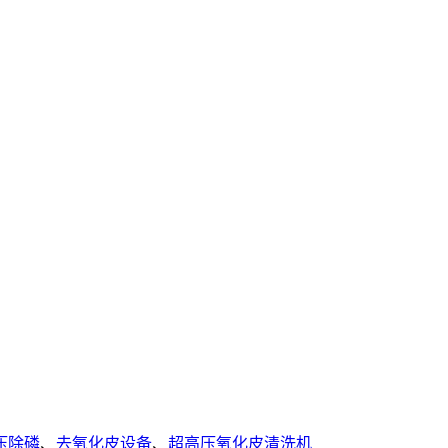
压除磷
、
去氧化皮设备
、
超高压氧化皮清洗机