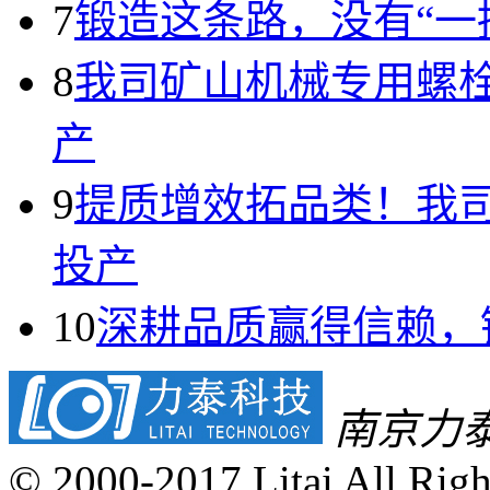
7
锻造这条路，没有“一
8
我司矿山机械专用螺
产
9
提质增效拓品类！我
投产
10
深耕品质赢得信赖，
南京力
© 2000-2017 Litai All Righ