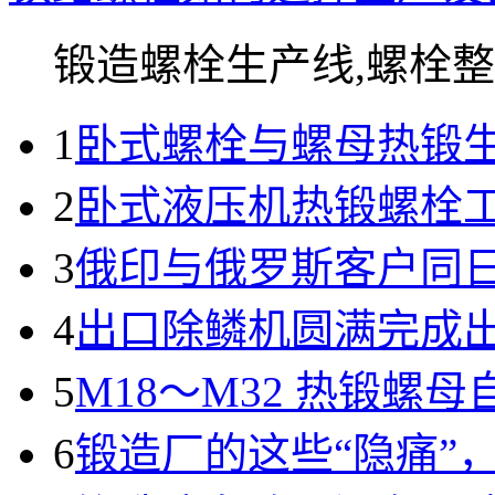
锻造螺栓生产线,螺栓整线
1
卧式螺栓与螺母热锻
2
卧式液压机热锻螺栓
3
俄印与俄罗斯客户同
4
出口除鳞机圆满完成
5
M18～M32 热锻螺
6
锻造厂的这些“隐痛”