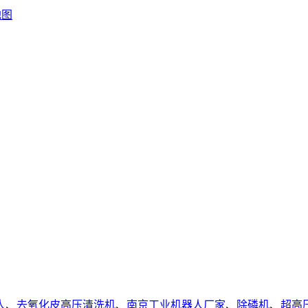
地图
人
、
去氧化皮高压清洗机
、
南京工业机器人厂家
、
除磷机
、
超高