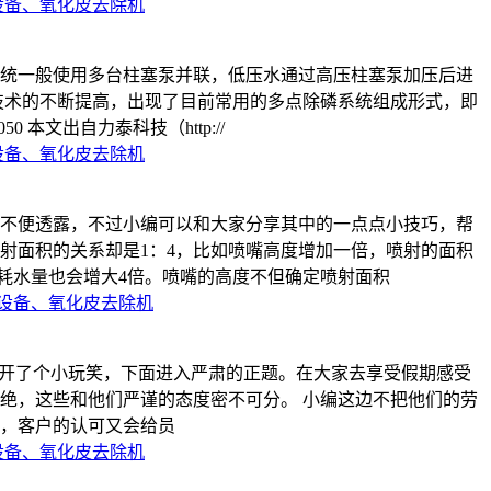
设备、氧化皮去除机
统一般使用多台柱塞泵并联，低压水通过高压柱塞泵加压后进
技术的不断提高，出现了目前常用的多点除磷系统组成形式，即
文出自力泰科技（http://
设备、氧化皮去除机
不便透露，不过小编可以和大家分享其中的一点点小技巧，帮
射面积的关系却是1：4，比如喷嘴高度增加一倍，喷射的面积
，耗水量也会增大4倍。喷嘴的高度不但确定喷射面积
设备、氧化皮去除机
家开了个小玩笑，下面进入严肃的正题。在大家去享受假期感受
绝，这些和他们严谨的态度密不可分。 小编这边不把他们的劳
，客户的认可又会给员
设备、氧化皮去除机