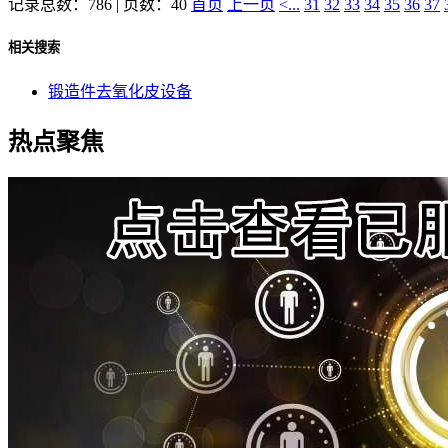
记录总数：786 | 页数：40
首页
上一页
<...
31
32
33
34
35
36
37
相关搜索
锻造件去氧化皮设备
热点聚焦