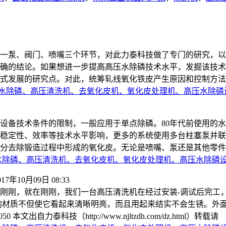
一泵、阀门、喷嘴三个环节，对此力泰科技做了专门的研究，以
确的结论。如果想进一步提高高压水除磷技术水平，发掘该技术
式发展的研究点。对此，统筹轧线氧化铁皮产生原因和控制方
水除磷、高压清洗机、去氧化皮机、氧化皮处理机、高压水除磷
设备技术条件的限制，一般应用于单点除磷。80年代前使用的
稳定性、效率等技术水平影响，更多的系统使用多台柱塞泵并联
分去除锻造过程中形成的氧化皮。无论是喷嘴、泵还是其他零件
水除磷、高压清洗机、去氧化皮机、氧化皮处理机、高压水除磷
017年10月09日 08:33
刚刚，就在刚刚，我们一台高压清洗机在经过安装-调试后完工
的材质不但使它看起来清晰明亮，而且用起来结实不会生锈。外
自力泰科技（http://www.njltzdh.com/dz.html）转载请