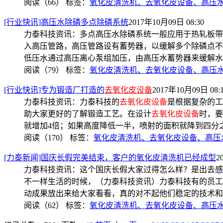
阅读（66）
标签：
氧化皮清洗机、去氧化皮设备、高压
[行业快讯]高压水除磷多点除磷系统
2017年10月09日 08:30
力泰科技资讯：多点高压水除磷系统一般应用于热轧板带
入高压管路，高压管路设有蓄势器，以缓解多个除磷点不
低压水通过高压离心泵组加压，由高压水蓄势器来缓解水量和压力
阅读（79）
标签：
氧化皮清洗机、去氧化皮设备、高压
[行业快讯]专为锻造厂打造的
去氧化皮设备
2017年10月09日 08:
力泰科技资讯：力泰科技的
去氧化皮设备
是根据复杂的工
助大家更好的了解锻造工艺。在设计
去氧化皮设备
时，要
就增加4倍；如果高度降低一半，喷射的面积就降到四分
阅读（170）
标签：
氧化皮清洗机、去氧化皮设备、高压
[力泰新闻]国庆长假完美结束，客户的氧化皮清洗机已经成型
2
力泰科技资讯：这个国庆长假大家过得怎么样？是出去感
不一样生活的时候，（力泰科技资讯）力泰科技有的员工
动成果放出来给大家看看，真的对不起他们稳定的技术和
阅读（62）
标签：
氧化皮清洗机、去氧化皮设备、高压