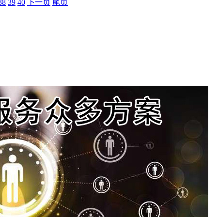
38
39
40
下一页
尾页