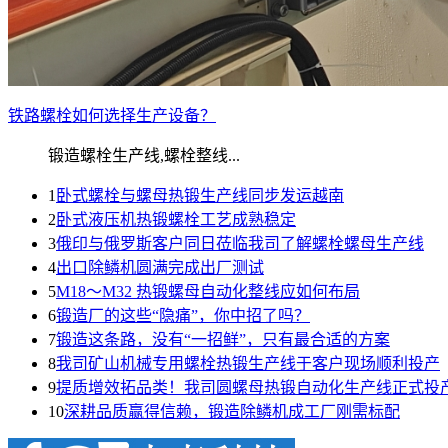
铁路螺栓如何选择生产设备？
锻造螺栓生产线,螺栓整线...
1
卧式螺栓与螺母热锻生产线同步发运越南
2
卧式液压机热锻螺栓工艺成熟稳定
3
俄印与俄罗斯客户同日莅临我司了解螺栓螺母生产线
4
出口除鳞机圆满完成出厂测试
5
M18～M32 热锻螺母自动化整线应如何布局
6
锻造厂的这些“隐痛”，你中招了吗？
7
锻造这条路，没有“一招鲜”，只有最合适的方案
8
我司矿山机械专用螺栓热锻生产线于客户现场顺利投产
9
提质增效拓品类！我司圆螺母热锻自动化生产线正式投
10
深耕品质赢得信赖，锻造除鳞机成工厂刚需标配