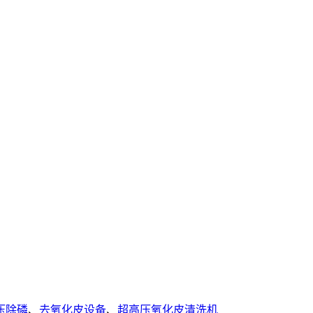
压除磷
、
去氧化皮设备
、
超高压氧化皮清洗机