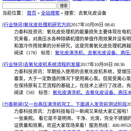
当前位置：
首页
»
全站搜索
» 搜索：去氧化皮设备
[行业快讯]氧化皮处理机研究方向
2017年10月09日 08:41
力泰科技资讯：氧化皮处理机的能量损失主要体现在电机
究来看，对高压水各种除磷机理的单值作用效果并没有明
和激冷作用效果的分析研究，这是完善氧化皮处理机跨越
阅读（178）
标签：
氧化皮清洗机、去氧化皮设备、高压
[行业快讯]去氧化皮机系统流程的发展
2017年10月09日 08:36
力泰科技资讯：早期投入使用的去氧化皮机系统，受增压
塞泵，大于一定数值的情况下使用离心泵。但是受离心泵
在保持原有工艺流程的基础上，在技术上进行了改进，充
阅读（58）
标签：
氧化皮清洗机、去氧化皮设备、高压
[力泰新闻]又一台高压清洗机完工，下面进入发货前测试阶段
2
力泰科技资讯：力泰科技每日一新闻又来给大家汇报啦！
一张美照。 看它是不是明亮、干净、光滑，完全不锈钢
证质量和效果。欢迎大家现场来看！服务热线：400-9952050 本文出