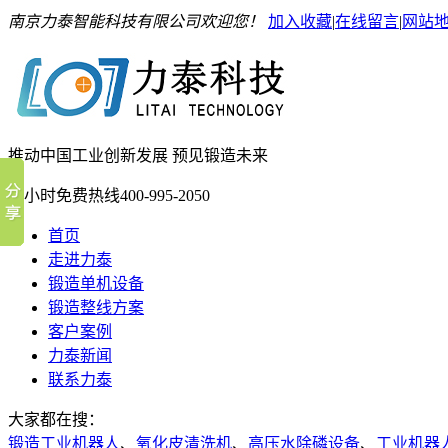
南京力泰智能科技有限公司欢迎您！
加入收藏
|
在线留言
|
网站
推动中国工业创新发展 预见锻造未来
24小时免费热线
400-995-2050
首页
走进力泰
锻造单机设备
锻造整线方案
客户案例
力泰新闻
联系力泰
大家都在搜：
锻造工业机器人
、
氧化皮清洗机
、
高压水除磷设备
、
工业机器