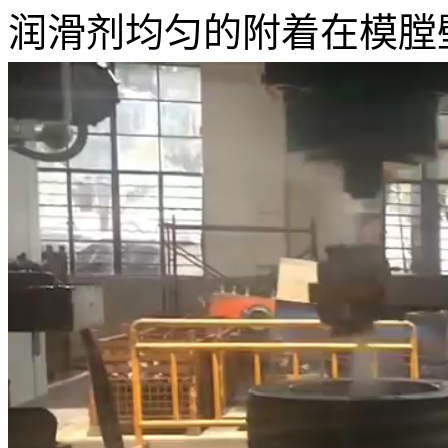
润滑剂均匀的附着在模膛