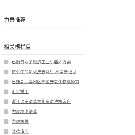
力泰推荐
相关根栏目
已服务众多锻造工业机器人方案
这么牛的氧化皮去除机 不是亲眼见到都不敢相信
日照湖北等地区热锻去氧化物选择力泰牌锻造扒皮机
汇兴重工
浙江瑞安锻造氧化皮清洗机客户
力聚精密锻造
龙虎机械
隆德锻压