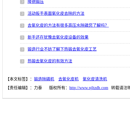
隆德锻压
活动扳手表面氧化皮去除的方法
去氧化皮的方法有很多高压水除磷您了解吗？
新手还在犹豫去氧化皮设备的效果
锻造行业不妨了解下热锻去氧化皮工艺
热锻去氧化皮的有效方法
【本文标签】：
锻造除磷机
去氧化皮机
氧化皮清洗机
【责任编辑】：
力泰
版权所有：
http://www.njltzdh.com
转载请注