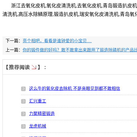
浙江去氧化皮机,氧化皮清洗机,去氧化皮机,青岛锻造扒皮机
清洗机,高压水除鳞原理,锻造扒皮机,瑞安氧化皮清洗机,青岛
下一篇：
亮个相吧，看看是谁钟爱的小宝贝....
上一篇：
你的锻件做的好吗？敢不敢拿出来跟用了锻造除磷机的产品
这么牛的氧化皮去除机 不是亲眼见到都不敢相信
汇兴重工
力聚精密锻造
龙虎机械