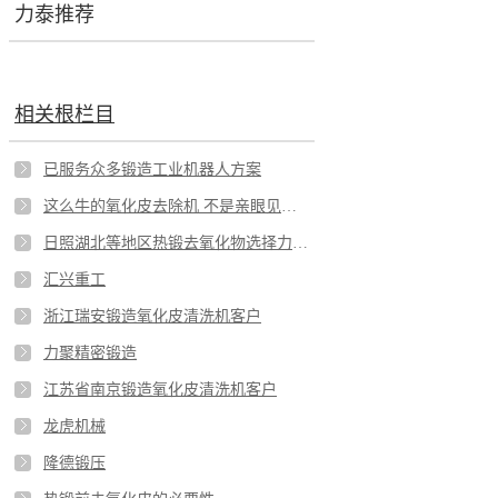
力泰推荐
相关根栏目
已服务众多锻造工业机器人方案
这么牛的氧化皮去除机 不是亲眼见到都不敢相信
日照湖北等地区热锻去氧化物选择力泰牌锻造扒皮机
汇兴重工
浙江瑞安锻造氧化皮清洗机客户
力聚精密锻造
江苏省南京锻造氧化皮清洗机客户
龙虎机械
隆德锻压