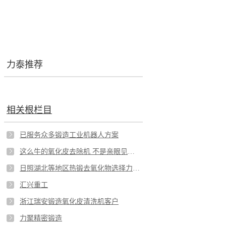
力泰推荐
相关根栏目
已服务众多锻造工业机器人方案
这么牛的氧化皮去除机 不是亲眼见到都不敢相信
日照湖北等地区热锻去氧化物选择力泰牌锻造扒皮机
汇兴重工
浙江瑞安锻造氧化皮清洗机客户
力聚精密锻造